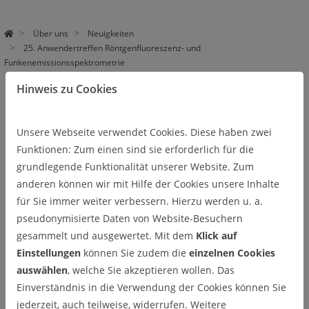
Über uns
Neuigkeiten
25. Anwendertreffen Röntgenfluoreszenz- und
Funkenemissionsspektrometrie
Hinweis zu Cookies
25. Anwendertreffen
Röntgenfluoreszenz- und
Unsere Webseite verwendet Cookies. Diese haben zwei
Funkenemissionsspektrom
Funktionen: Zum einen sind sie erforderlich für die
grundlegende Funktionalität unserer Website. Zum
etrie
anderen können wir mit Hilfe der Cookies unsere Inhalte
für Sie immer weiter verbessern. Hierzu werden u. a.
07.03.2018
pseudonymisierte Daten von Website-Besuchern
Vom 7. Bis zum 8. März 2018 fand das 25.
gesammelt und ausgewertet. Mit dem
Klick auf
Anwendertreffen Röntgenfluoreszenz- und
Einstellungen
können Sie zudem die
einzelnen Cookies
Funkenemissionsspektrometrie an der
auswählen
, welche Sie akzeptieren wollen. Das
Einverständnis in die Verwendung der Cookies können Sie
Fachhochschule Münster in Steinfurt statt. Auch die
jederzeit, auch teilweise, widerrufen. Weitere
Arbeitsgruppe von Frau Professorin Fittschen