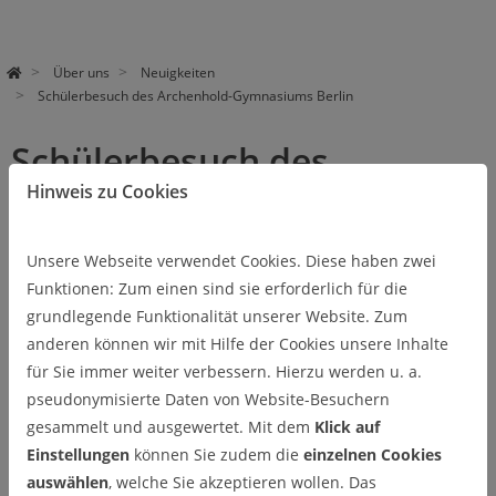
Über uns
Neuigkeiten
Schülerbesuch des Archenhold-Gymnasiums Berlin
Schülerbesuch des
Archenhold-Gymnasiums
Hinweis zu Cookies
Berlin
Unsere Webseite verwendet Cookies. Diese haben zwei
10.11.2025
Funktionen: Zum einen sind sie erforderlich für die
grundlegende Funktionalität unserer Website. Zum
Vom 15.07.2025 bis zum 17.07.2025 besuchte eine
anderen können wir mit Hilfe der Cookies unsere Inhalte
Schülergruppe des Leistungskurses Chemie des
für Sie immer weiter verbessern. Hierzu werden u. a.
Berliner Archenhold-Gymnasiums das Institut für
pseudonymisierte Daten von Website-Besuchern
Anorganische und Analytische Chemie.
gesammelt und ausgewertet. Mit dem
Klick auf
Einstellungen
können Sie zudem die
einzelnen Cookies
Im Rahmen einer langjährigen Zusammenarbeit mit dem
auswählen
, welche Sie akzeptieren wollen. Das
Archenhold-Gymnasium Berlin führten in einem dreitägigen