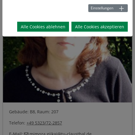
Einstellungen
Alle Cookies ablehnen
Alle Cookies akzeptieren
Gebäude: B8, Raum: 207
Telefon:
+49 5323/72-2857
E-Mail:
mimoza.gjikaj
@
tu-clausthal
.
de