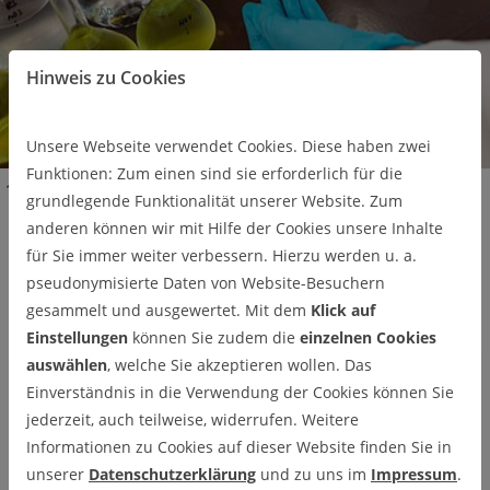
Hinweis zu Cookies
Unsere Webseite verwendet Cookies. Diese haben zwei
Funktionen: Zum einen sind sie erforderlich für die
Arbeitsgruppen
Anorganische Chemie
Personen
grundlegende Funktionalität unserer Website. Zum
apl. Prof. Dr. Mimoza Gjikaj
anderen können wir mit Hilfe der Cookies unsere Inhalte
für Sie immer weiter verbessern. Hierzu werden u. a.
apl. Prof. Dr. Mimoza Gjikaj
pseudonymisierte Daten von Website-Besuchern
gesammelt und ausgewertet. Mit dem
Klick auf
Publikationen
Einstellungen
können Sie zudem die
einzelnen Cookies
auswählen
, welche Sie akzeptieren wollen. Das
apl. Prof. Dr. Mimoza Gjikaj
Einverständnis in die Verwendung der Cookies können Sie
jederzeit, auch teilweise, widerrufen. Weitere
Informationen zu Cookies auf dieser Website finden Sie in
unserer
Datenschutzerklärung
und zu uns im
Impressum
.